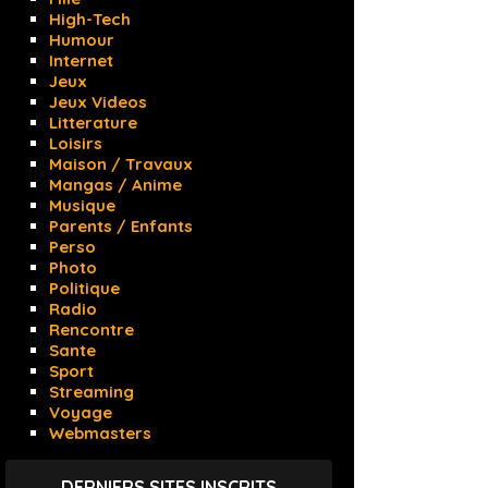
High-Tech
Humour
Internet
Jeux
Jeux Videos
Litterature
Loisirs
Maison / Travaux
Mangas / Anime
Musique
Parents / Enfants
Perso
Photo
Politique
Radio
Rencontre
Sante
Sport
Streaming
Voyage
Webmasters
DERNIERS SITES INSCRITS