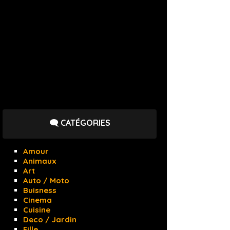
🗨️ CATÉGORIES
Amour
Animaux
Art
Auto / Moto
Buisness
Cinema
Cuisine
Deco / Jardin
Fille