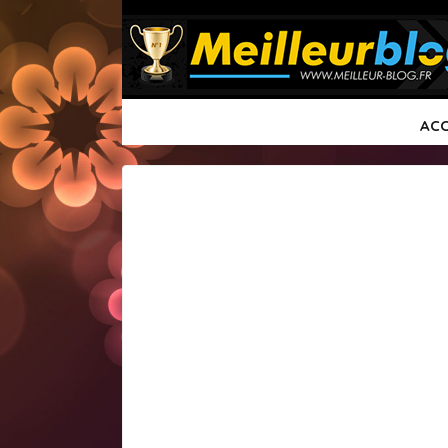
🏠
ACC