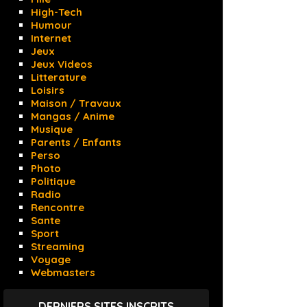
High-Tech
Humour
Internet
Jeux
Jeux Videos
Litterature
Loisirs
Maison / Travaux
Mangas / Anime
Musique
Parents / Enfants
Perso
Photo
Politique
Radio
Rencontre
Sante
Sport
Streaming
Voyage
Webmasters
DERNIERS SITES INSCRITS