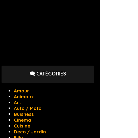
🗨️ CATÉGORIES
Amour
Animaux
Art
Auto / Moto
Buisness
Cinema
Cuisine
Deco / Jardin
Fille