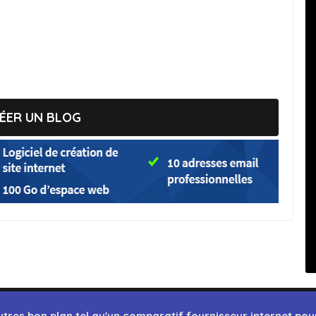
ÉER UN BLOG
autres
bon plan
tel qu'un
comparatif fournisseur internet
pour