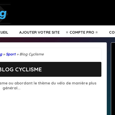
UEIL
🆕
AJOUTER VOTRE SITE
⭐ COMPTE PRO ⭐
📧
CO
og
»
Sport
» Blog Cyclisme
 BLOG CYCLISME
isme ou abordant le thème du vélo de manière plus
général...