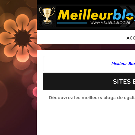
🏠
ACC
Meilleur Bl
SITES
Découvrez les meilleurs blogs de cycl